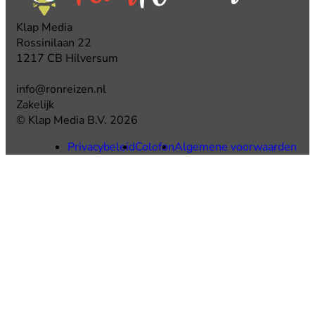
Klap Media
Rossinilaan 22
1217 CB Hilversum
info@ronreizen.nl
Zakelijk
© Klap Media B.V. 2026
Privacybeleid
Colofon
Algemene voorwaarden