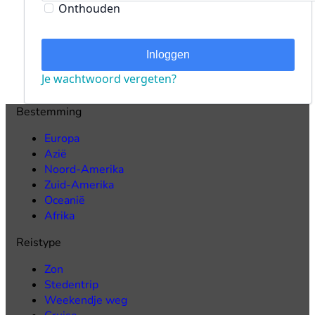
Onthouden
Inloggen
Je wachtwoord vergeten?
Bestemming
Europa
Azië
Noord-Amerika
Zuid-Amerika
Oceanië
Afrika
Reistype
Zon
Stedentrip
Weekendje weg